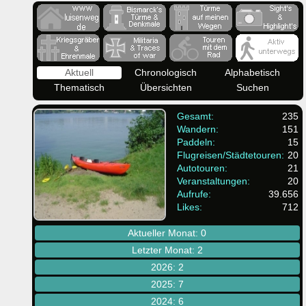
Aktuell
Chronologisch
Alphabetisch
Thematisch
Übersichten
Suchen
Gesamt:
235
Wandern:
151
Paddeln:
15
Flugreisen/Städtetouren:
20
Autotouren:
21
Veranstaltungen:
20
Aufrufe:
39.656
Likes:
712